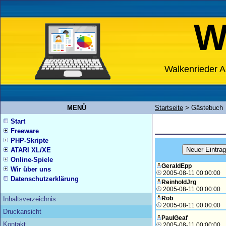
W
Walkenrieder A
MENÜ
Startseite
>
Gästebuch
Start
Freeware
PHP-Skripte
ATARI XL/XE
Online-Spiele
GeraldEpp
Wir über uns
2005-08-11 00:00:00
Datenschutzerklärung
ReinholdJrg
2005-08-11 00:00:00
Rob
Inhaltsverzeichnis
2005-08-11 00:00:00
Druckansicht
PaulGeaf
Kontakt
2005-08-11 00:00:00