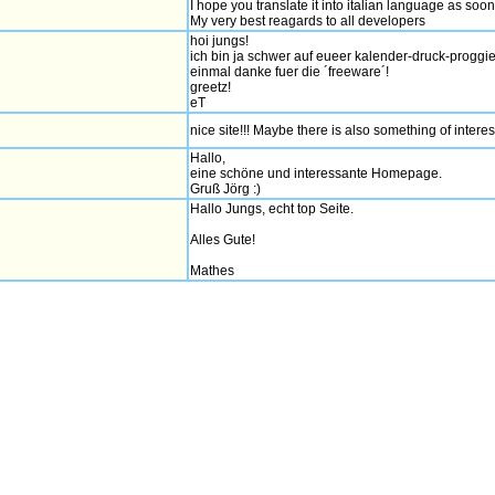
I hope you translate it into italian language as soo
My very best reagards to all developers
hoi jungs!
ich bin ja schwer auf eueer kalender-druck-proggi
einmal danke fuer die ´freeware´!
greetz!
eT
nice site!!! Maybe there is also something of intere
Hallo,
eine schöne und interessante Homepage.
Gruß Jörg :)
Hallo Jungs, echt top Seite.
Alles Gute!
Mathes