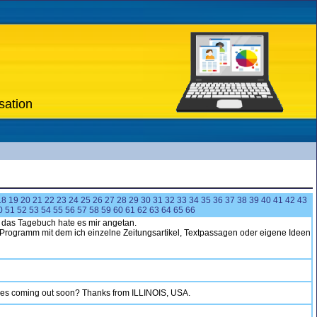
sation
18
19
20
21
22
23
24
25
26
27
28
29
30
31
32
33
34
35
36
37
38
39
40
41
42
43
0
51
52
53
54
55
56
57
58
59
60
61
62
63
64
65
66
 das Tagebuch hate es mir angetan.
n Programm mit dem ich einzelne Zeitungsartikel, Textpassagen oder eigene Ideen
es coming out soon? Thanks from ILLINOIS, USA.