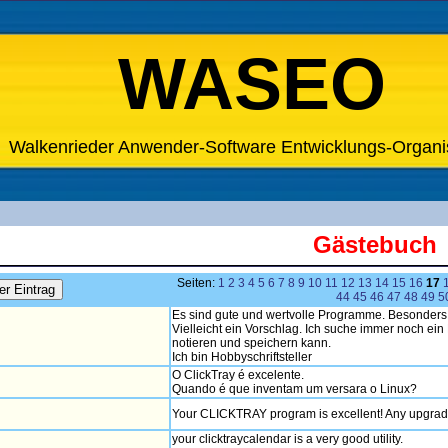
WASEO
Walkenrieder Anwender-Software Entwicklungs-Organi
Gästebuch
Seiten:
1
2
3
4
5
6
7
8
9
10
11
12
13
14
15
16
17
44
45
46
47
48
49
5
Es sind gute und wertvolle Programme. Besonders
Vielleicht ein Vorschlag. Ich suche immer noch ei
notieren und speichern kann.
Ich bin Hobbyschriftsteller
O ClickTray é excelente.
Quando é que inventam um versara o Linux?
Your CLICKTRAY program is excellent! Any upgrad
your clicktraycalendar is a very good utility.