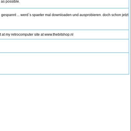
n as possible.
e gespannt ... werd´s spaeter mal downloaden und ausprobieren. doch schon jetzt
st at my retrocomputer site at www.thebitshop.nl